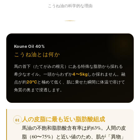
こうね油の科学的な理由
Koune Oil 40%
こうね油とは何か
馬の首下（たてがみの根元）にある特殊な脂肪から採れる
希少なオイル。一頭からわずか
4〜5kg
しか採れません。融
点が約
20℃
と極めて低く、肌に乗せた瞬間に体温で溶けて
角質の奥まで浸透します。
人の皮脂に最も近い脂肪酸組成
01
馬油の不飽和脂肪酸含有率は約63%。人間の皮
脂（60〜75%）と近い値のため、肌が「異物」