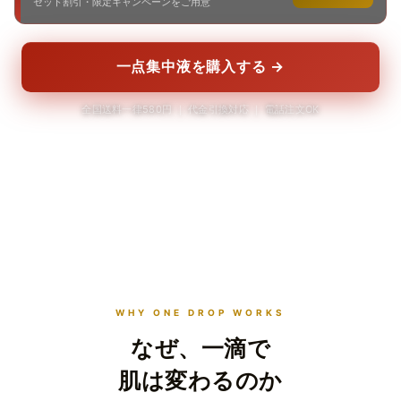
セット割引・限定キャンペーンをご用意
一点集中液を購入する →
全国送料一律580円 ｜ 代金引換対応 ｜ 電話注文OK
scroll ↓
WHY ONE DROP WORKS
なぜ、一滴で
肌は変わるのか