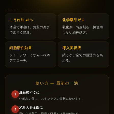
Ichiten Shuchu-eki 24ml
こうね油 40%
化学薬品ゼロ
体温で即溶け。角質の奥ま
乳化剤・防腐剤を一切使用
で素早く浸透。
しない純粋処方。
細胞活性効果
導入美容液
シミ・シワ・くすみへ根本
続くケア全ての浸透力を高
アプローチ。
める。
使い方 — 最初の一滴
洗顔後すぐに
1
化粧水の前に、スキンケアの最初に使います。
米粒大を全顔に
2
気になる部位（目元・口元）は重ね付けで。