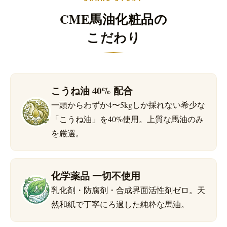
CME馬油化粧品の
こだわり
こうね油 40% 配合
一頭からわずか4〜5kgしか採れない希少な
「こうね油」を40%使用。上質な馬油のみ
を厳選。
化学薬品 一切不使用
乳化剤・防腐剤・合成界面活性剤ゼロ。天
然和紙で丁寧にろ過した純粋な馬油。