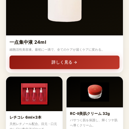
一点集中液 24ml
細胞活性美容液。最初に一滴で、全てのケアが届くケアに変わる。
詳しく見る →
RC-Ⅱ美肌クリーム 32g
レチコレ 6ml×3本
パサつく肌を保護し、輝くツヤ肌
天然レチノール配合。目元・口元
へ導くクリーム。