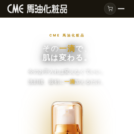
CME 馬油化粧品
その
一滴
で、
肌は変わる。
今のお手入れは変えなくていい。
洗顔後、最初に
一滴
加えるだけ。