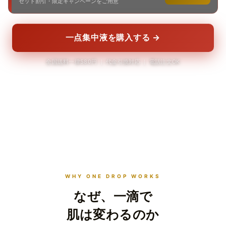
セット割引・限定キャンペーンをご用意
一点集中液を購入する →
全国送料一律580円 ｜ 代金引換対応 ｜ 電話注文OK
scroll ↓
WHY ONE DROP WORKS
なぜ、一滴で
肌は変わるのか