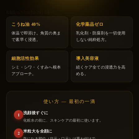
Ichiten Shuchu-eki 24ml
こうね油 40%
化学薬品ゼロ
体温で即溶け。角質の奥ま
乳化剤・防腐剤を一切使用
で素早く浸透。
しない純粋処方。
細胞活性効果
導入美容液
シミ・シワ・くすみへ根本
続くケア全ての浸透力を高
アプローチ。
める。
使い方 — 最初の一滴
洗顔後すぐに
1
化粧水の前に、スキンケアの最初に使います。
米粒大を全顔に
2
気になる部位（目元・口元）は重ね付けで。