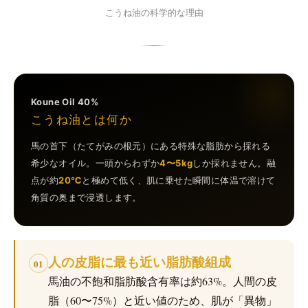
こうね油の科学的な理由
Koune Oil 40%
こうね油とは何か
馬の首下（たてがみの根元）にある特殊な脂肪から採れる
希少なオイル。一頭からわずか
4〜5kg
しか採れません。融
点が約
20℃
と極めて低く、肌に乗せた瞬間に体温で溶けて
角質の奥まで浸透します。
人の皮脂に最も近い脂肪酸組成
01
馬油の不飽和脂肪酸含有率は約63%。人間の皮
脂（60〜75%）と近い値のため、肌が「異物」