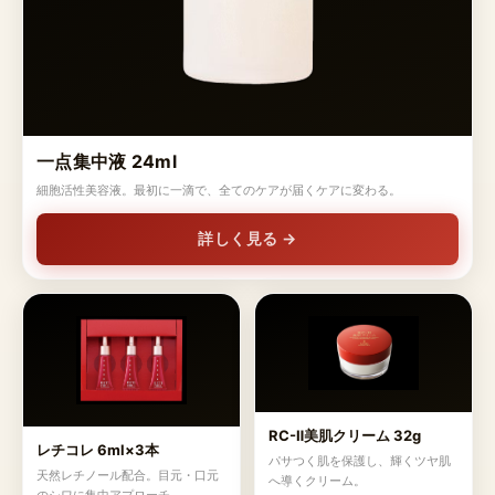
一点集中液 24ml
細胞活性美容液。最初に一滴で、全てのケアが届くケアに変わる。
詳しく見る →
RC-Ⅱ美肌クリーム 32g
レチコレ 6ml×3本
パサつく肌を保護し、輝くツヤ肌
天然レチノール配合。目元・口元
へ導くクリーム。