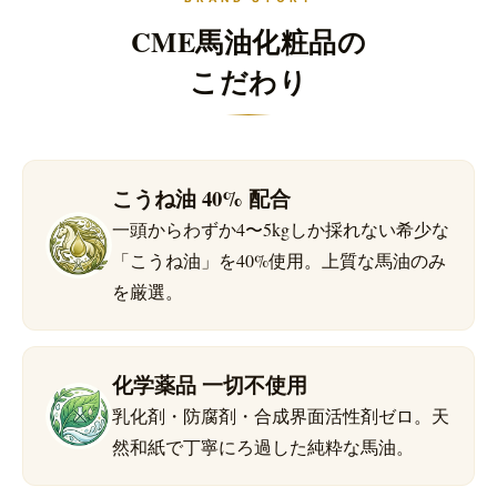
CME馬油化粧品の
こだわり
こうね油 40% 配合
一頭からわずか4〜5kgしか採れない希少な
「こうね油」を40%使用。上質な馬油のみ
を厳選。
化学薬品 一切不使用
乳化剤・防腐剤・合成界面活性剤ゼロ。天
然和紙で丁寧にろ過した純粋な馬油。