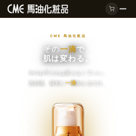
CME 馬油化粧品
その
一滴
で、
肌は変わる。
今のお手入れは変えなくていい。
洗顔後、最初に
一滴
加えるだけ。